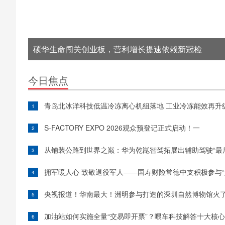
硕华生命闯关创业板，营利增长提速依赖新冠检
今日焦点
青岛北冰洋科技低温冷冻离心机组落地 工业冷冻能效再升
1
S-FACTORY EXPO 2026观众预登记正式启动！一
2
从铺装公路到世界之巅：华为乾崑智驾拓展出辅助驾驶“最
3
拥军暖人心 致敬退役军人——国寿财险常德中支积极参与“
4
央视报道！华南最大！洲明参与打造的深圳自然博物馆火
5
加油站如何实施全量“交易即开票”？喂车科技解答十大核
6