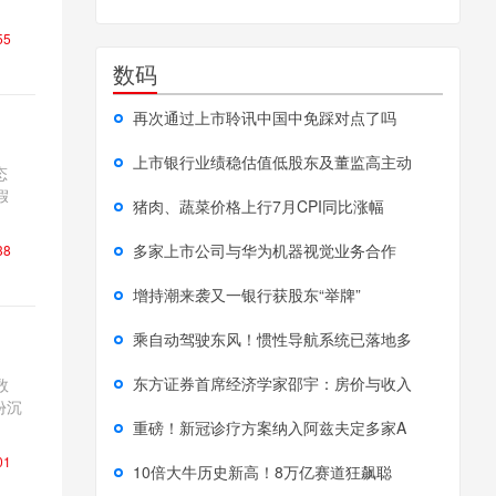
55
数码
再次通过上市聆讯中国中免踩对点了吗
上市银行业绩稳估值低股东及董监高主动
态
假
猪肉、蔬菜价格上行7月CPI同比涨幅
多家上市公司与华为机器视觉业务合作
38
增持潮来袭又一银行获股东“举牌”
乘自动驾驶东风！惯性导航系统已落地多
东方证券首席经济学家邵宇：房价与收入
数
份沉
重磅！新冠诊疗方案纳入阿兹夫定多家A
01
10倍大牛历史新高！8万亿赛道狂飙聪