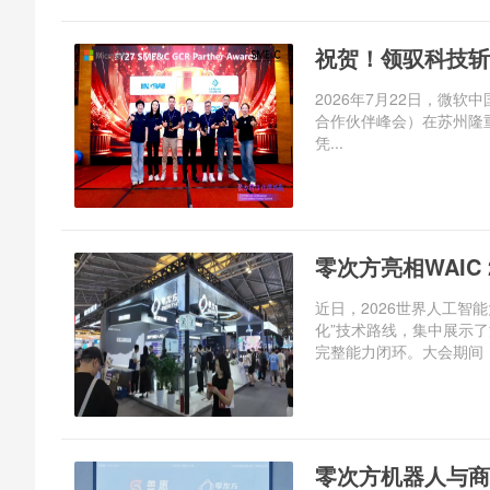
祝贺！领驭科技斩
2026年7月22日，微软中国FY
合作伙伴峰会）在苏州隆
凭...
零次方亮相WAIC
近日，2026世界人工智能
化”技术路线，集中展示
完整能力闭环。大会期间，
零次方机器人与商