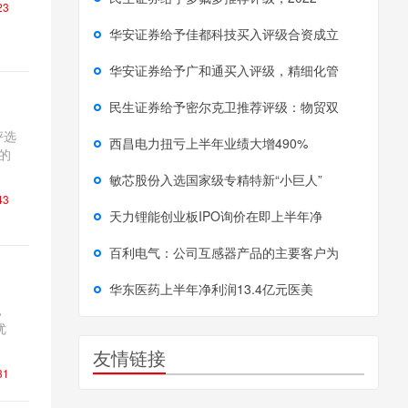
23
华安证券给予佳都科技买入评级合资成立
华安证券给予广和通买入评级，精细化管
民生证券给予密尔克卫推荐评级：物贸双
评选
西昌电力扭亏上半年业绩大增490%
的
敏芯股份入选国家级专精特新“小巨人”
43
天力锂能创业板IPO询价在即上半年净
百利电气：公司互感器产品的主要客户为
华东医药上半年净利润13.4亿元医美
，
优
友情链接
31