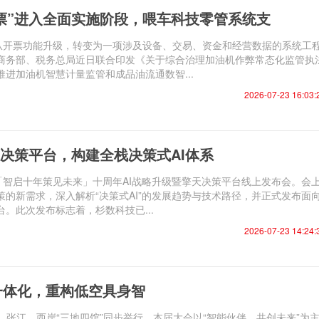
票”进入全面实施阶段，喂车科技零管系统支
在从开票功能升级，转变为一项涉及设备、交易、资金和经营数据的系统工
商务部、税务总局近日联合印发《关于综合治理加油机作弊常态化监管执
进加油机智慧计量监管和成品油流通数智...
2026-07-23 16:03:
决策平台，构建全栈决策式AI体系
「智启十年策见未来」十周年AI战略升级暨擎天决策平台线上发布会。会
的新需求，深入解析“决策式AI”的发展趋势与技术路径，并正式发布面
。此次发布标志着，杉数科技已...
2026-07-23 14:24:
云”一体化，重构低空具身智
世博、张江、西岸“三地四馆”同步举行。本届大会以“智能伙伴，共创未来”为