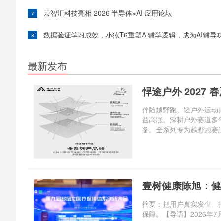
云智汇科技亮相 2026 半导体×AI 应用论坛
7
数据验证学习成效，小猿T6重塑AI辅学逻辑，成为AI辅导
8
最新发布
悍途户外 2027
伴随越野跑、轻户外运动
益高涨。深耕户外赛道多年
备。全系列专为越野跑赛道
壹树健康陈旭：健
摘要：把用户真实发生、
保障。【导语】2026年