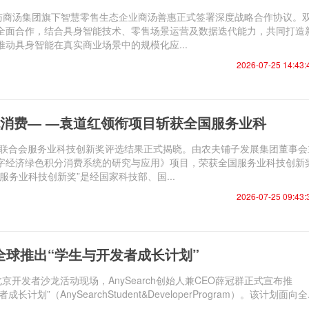
人与商汤集团旗下智慧零售生态企业商汤善惠正式签署深度战略合作协议。
全面合作，结合具身智能技术、零售场景运营及数据迭代能力，共同打造
动具身智能在真实商业场景中的规模化应...
2026-07-25 14:43:
消费— —袁道红领衔项目斩获全国服务业科
商业联合会服务业科技创新奖评选结果正式揭晓。由农夫铺子发展集团董事会
字经济绿色积分消费系统的研究与应用》项目，荣获全国服务业科技创新
服务业科技创新奖”是经国家科技部、国...
2026-07-25 09:43:
 面向全球推出“学生与开发者成长计划”
ch北京开发者沙龙活动现场，AnySearch创始人兼CEO薛冠群正式宣布推
成长计划”（AnySearchStudent&DeveloperProgram）。该计划面向全.