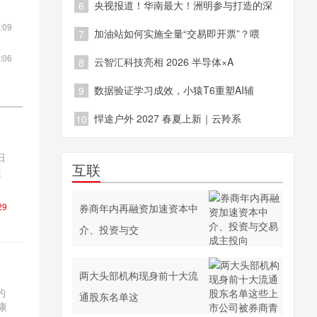
央视报道！华南最大！洲明参与打造的深
6
:09
加油站如何实施全量“交易即开票”？喂
7
:06
云智汇科技亮相 2026 半导体×A
8
数据验证学习成效，小猿T6重塑AI辅
9
悍途户外 2027 春夏上新｜云羚系
10
日
互联
装
29
券商年内再融资加速资本中
介、投资与交
两大头部机构现身前十大流
的
通股东名单这
康