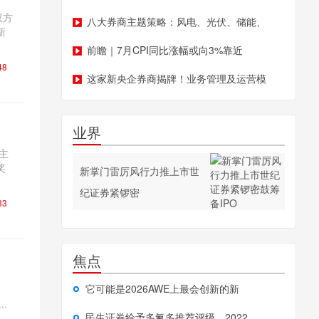
双方
八大券商主题策略：风电、光伏、储能、
新
前瞻｜7月CPI同比涨幅或向3%靠近
48
这家新央企券商揭牌！业务管理及运营模
业界
主
奖
新掌门雷厉风行力推上市世
纪证券紧锣密
33
焦点
它可能是2026AWE上最会创新的新
..
民生证券给予多氟多推荐评级，2022