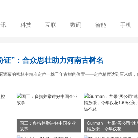
资讯
科技
互联
数码
智能
手机
份证”：合众思壮助力河南古树名
树冠遮蔽的密林中精准定位一株千年古树的位置——定位精度达到厘米级，
国工：多措并举讲好中国企业
Gurman：苹果“买公司”速
故事
幅放缓，今年仅花