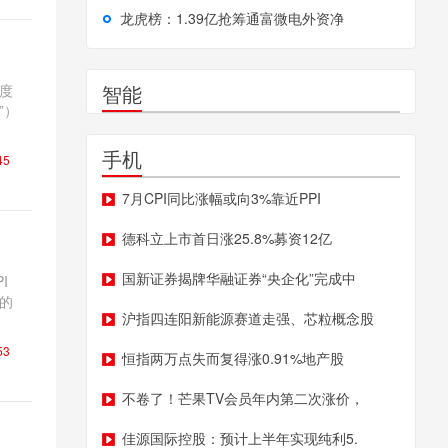
龙虎榜：1.39亿抢筹通富微电外资净
智能
年度
”）
手机
45
7月CPI同比涨幅或向3%靠近PPI
德科立上市首日涨25.8%募资12亿
国新证券揭牌华融证券“央企化”完成中
I
的
沪指四连阳新能源赛道走强、芯粒概念股
53
恒指两万点失而复得涨0.91%地产股
不卷了！芒果TV会员年内第二次涨价，
佳源国际控股：预计上半年实现纯利5.