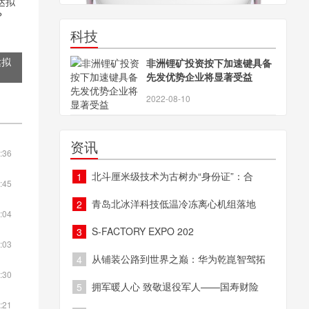
科技
达拟
非洲锂矿投资按下加速键具备
了
先发优势企业将显著受益
2022-08-10
资讯
:36
北斗厘米级技术为古树办“身份证”：合
1
:45
青岛北冰洋科技低温冷冻离心机组落地
2
:04
S-FACTORY EXPO 202
3
:03
从铺装公路到世界之巅：华为乾崑智驾拓
4
:30
拥军暖人心 致敬退役军人——国寿财险
5
:21